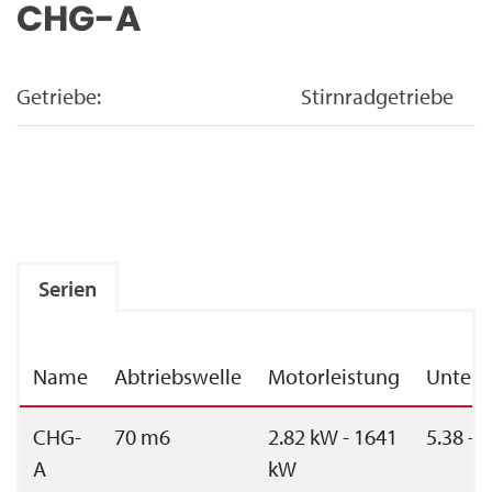
CHG-A
Getriebe:
Stirnradgetriebe
Serien
Name
Abtriebswelle
Motorleistung
Unters
CHG-
70 m6
2.82 kW - 1641
5.38 - 
A
kW