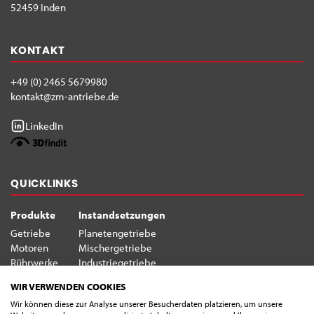
52459 Inden
KONTAKT
+49 (0) 2465 5679980
kontakt@zm-antriebe.de
LinkedIn
QUICKLINKS
Produkte
Instandsetzungen
Getriebe
Planetengetriebe
Motoren
Mischergetriebe
Rührwerke
Industriegetriebe
WIR VERWENDEN COOKIES
RECHTLICHES
Wir können diese zur Analyse unserer Besucherdaten platzieren, um unsere